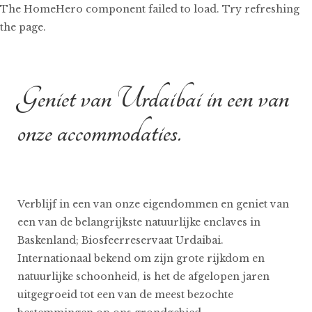
The HomeHero component failed to load. Try refreshing
the page.
Geniet van Urdaibai in een van
Huis
Alle woningen
▾
onze accommodaties.
Wat te zien en te doen
Contact
Verblijf in een van onze eigendommen en geniet van
een van de belangrijkste natuurlijke enclaves in
Baskenland; Biosfeerreservaat Urdaibai.
Internationaal bekend om zijn grote rijkdom en
natuurlijke schoonheid, is het de afgelopen jaren
uitgegroeid tot een van de meest bezochte